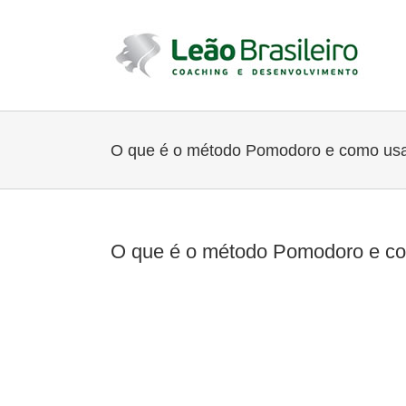
Ir
para
o
conteúdo
O que é o método Pomodoro e como usar
O que é o método Pomodoro e com
View
Larger
Image