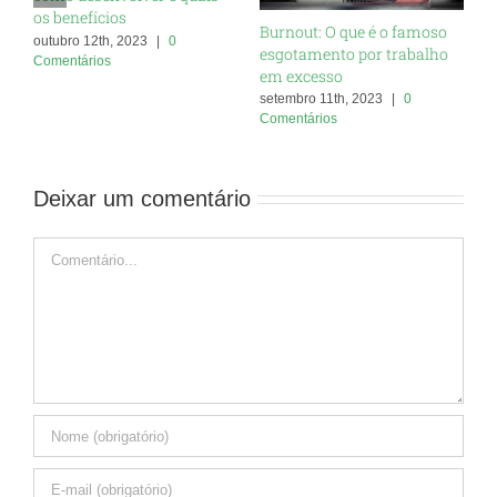
os benefícios
Burnout: O que é o famoso
O
outubro 12th, 2023
|
0
esgotamento por trabalho
c
Comentários
em excesso
s
C
setembro 11th, 2023
|
0
Comentários
Deixar um comentário
Comentário