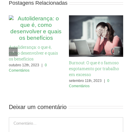
Postagens Relacionadas
Autoliderança: o que é,
como desenvolver e quais
os benefícios
Burnout: O que é o famoso
O
outubro 12th, 2023
|
0
esgotamento por trabalho
c
Comentários
em excesso
s
C
setembro 11th, 2023
|
0
Comentários
Deixar um comentário
Comentário