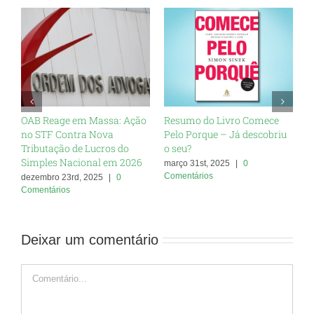
OAB Reage em Massa: Ação
Resumo do Livro Comece
R
no STF Contra Nova
Pelo Porque – Já descobriu
D
Tributação de Lucros do
o seu?
C
Simples Nacional em 2026
C
março 31st, 2025
|
0
P
Comentários
dezembro 23rd, 2025
|
0
Comentários
m
C
Deixar um comentário
Comentário