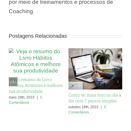
por meio de treinamentos e processos de
Coaching.
Postagens Relacionadas
Veja o resumo do Livro
Hábitos Atômicos e melhore
sua produtividade
Como ter mais foco no dia a
K
maio 28th, 2023
|
0
dia com 7 passos simples
e
Comentários
m
outubro 16th, 2022
|
0
Comentários
j
C