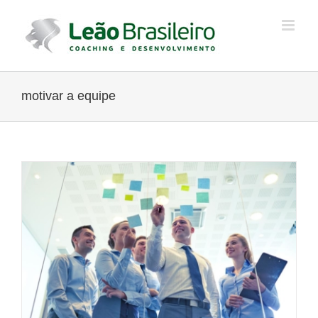
Ir
para
o
conteúdo
motivar a equipe