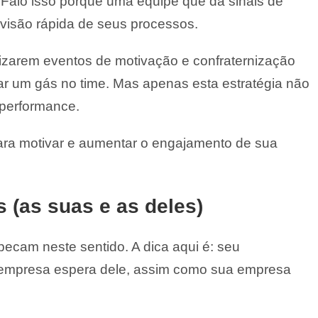
. Falo isso porque uma equipe que dá sinais de
isão rápida de seus processos.
zarem eventos de motivação e confraternização
dar um gás no time. Mas apenas esta estratégia não
 performance.
ara motivar e aumentar o engajamento de sua
s (as suas e as deles)
ecam neste sentido. A dica aqui é: seu
a empresa espera dele, assim como sua empresa