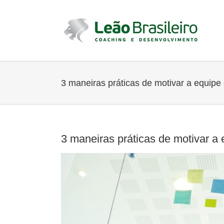
Ir
para
o
conteúdo
3 maneiras práticas de motivar a equip
3 maneiras práticas de motivar a
View
Larger
Image