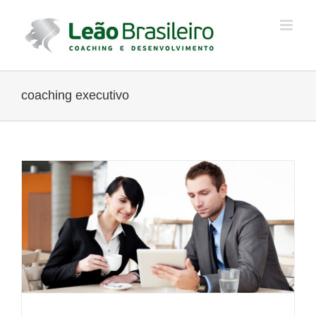
Ir
para
o
conteúdo
coaching executivo