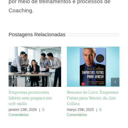
por meio de treinamentos e processos de
Coaching.
Postagens Relacionadas
Empresas promovem
Resumo do Livro: Empresas
O
líderes sem preparo em
Feitas para Vencer, do Jim
A
soft-skills
Collins
C
janeiro 13th, 2026
|
0
março 25th, 2025
|
0
m
Comentários
Comentários
C