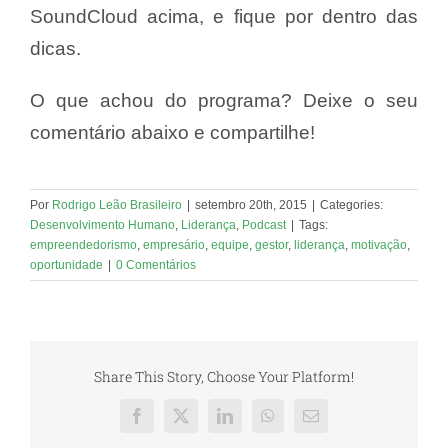
SoundCloud acima, e fique por dentro das
dicas.
O que achou do programa? Deixe o seu
comentário abaixo e compartilhe!
Por
Rodrigo Leão Brasileiro
|
setembro 20th, 2015
|
Categories:
Desenvolvimento Humano
,
Liderança
,
Podcast
|
Tags:
empreendedorismo
,
empresário
,
equipe
,
gestor
,
liderança
,
motivação
,
oportunidade
|
0 Comentários
Share This Story, Choose Your Platform!
Facebook
X
LinkedIn
WhatsApp
E-
mail