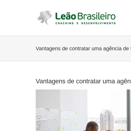
Ir
para
o
conteúdo
Vantagens de contratar uma agência de 
Vantagens de contratar uma agên
View
Larger
Image