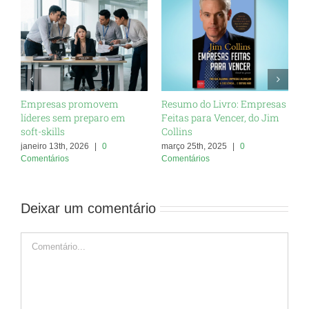
Empresas promovem
Resumo do Livro: Empresas
O
líderes sem preparo em
Feitas para Vencer, do Jim
A
soft-skills
Collins
C
janeiro 13th, 2026
|
0
março 25th, 2025
|
0
m
Comentários
Comentários
C
Deixar um comentário
Comentário