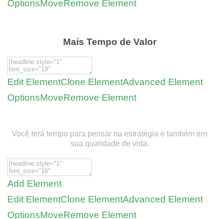
Options
Move
Remove Element
Mais Tempo de Valor
Edit Element
Clone Element
Advanced Element
Options
Move
Remove Element
Você terá tempo para pensar na estratégia e também em
sua qualidade de vida.
Add Element
Edit Element
Clone Element
Advanced Element
Options
Move
Remove Element