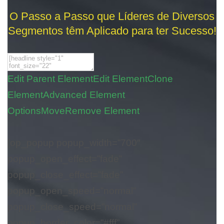
O Passo a Passo que Líderes de Diversos
Segmentos têm Aplicado para ter Sucesso!
Edit Parent Element
Edit Element
Clone
Element
Advanced Element
Options
Move
Remove Element
[op_popup popup_width=”700″
popup_open_effect=”fade”
popup_close_effect=”fade”
popup_open_speed=”normal”
popup_close_speed=”normal”
popup_border_color=”#fff”