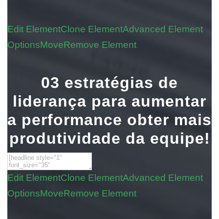
Edit Element
Clone Element
Advanced Element
Options
Move
Remove Element
03 estratégias de
liderança para aumentar
a performance obter mais
produtividade da equipe!
Edit Element
Clone Element
Advanced Element
Options
Move
Remove Element