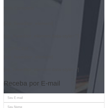
50% Completo
[/op_liveeditor_element]
[op_liveeditor_element data-style=””]
— SPACER —
[/op_liveeditor_element]
[op_liveeditor_element data-style=””]
Receba por E-mail