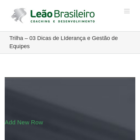
Ir
para
o
conteúdo
Trilha – 03 Dicas de LIderança e Gestão de
Equipes
Add New Row