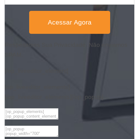
Acessar Agora
Respeitamos Sua Privacidade. Não enviamos
SPAM.
[/op_liveeditor_element]
[op_liveeditor_elements]
[/op_liveeditor_elements][/op_popup]