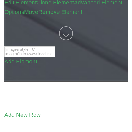
Edit Element
Clone Element
Advanced Element
Options
Move
Remove Element
Add Element
Add New Row