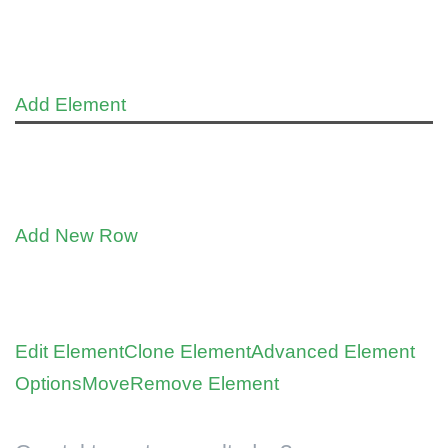
Add Element
Add New Row
Edit Element
Clone Element
Advanced Element
Options
Move
Remove Element