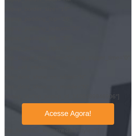
popup_border_size=”16″
popup_padding_top=”20″
popup_padding_bottom=”20″
popup_padding_left=”30″
popup_padding_right=”30″
pop_trigger_dontshow=”0″ pop_trigger_time=”0″
pop_exit_intent=”N”
pop_dont_show_on_tablet=”N”
pop_dont_show_on_mobile=”N”
popup_id=”op_popup_id_1428489946906″]
Acesse Agora!
[op_liveeditor_element data-style=””]