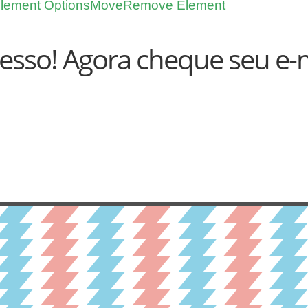
lement Options
Move
Remove Element
esso! Agora cheque seu e-m