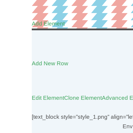
Add Element
Add New Row
Edit Element
Clone Element
Advanced E
[text_block style=”style_1.png” align=”
Env