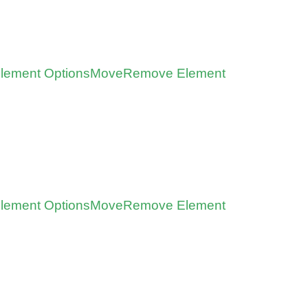
lement Options
Move
Remove Element
lement Options
Move
Remove Element