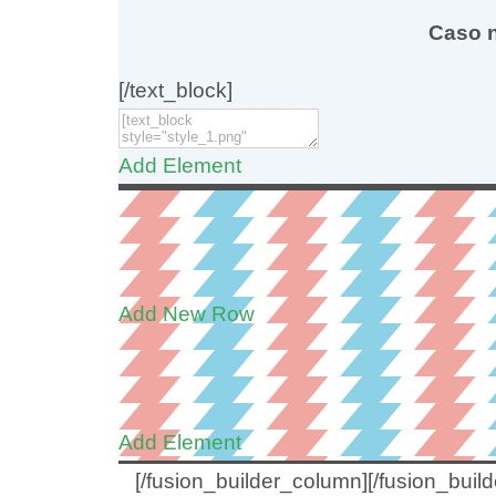
Caso n
[/text_block]
Add Element
Add New Row
Add Element
[/fusion_builder_column][/fusion_build