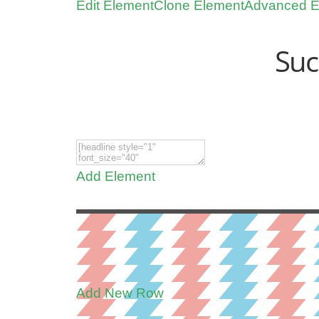
Edit Element
Clone Element
Advanced E
Suc
Add Element
Add New Row