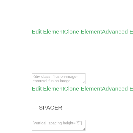
Edit Element
Clone Element
Advanced E
Edit Element
Clone Element
Advanced E
— SPACER —