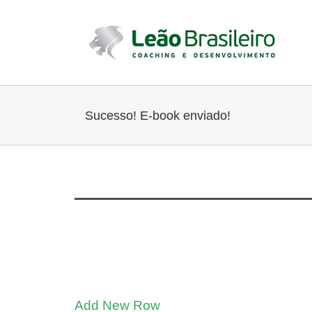
Ir
para
o
conteúdo
Sucesso! E-book enviado!
Add New Row