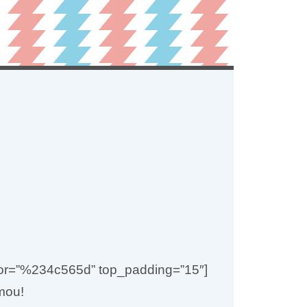
color=”%234c565d” top_padding=”15″]
mou!