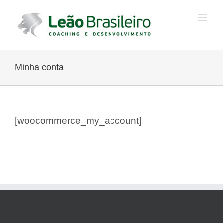
Ir
para
o
conteúdo
Minha conta
[woocommerce_my_account]