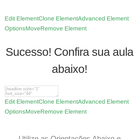
Edit Element
Clone Element
Advanced Element
Options
Move
Remove Element
Sucesso! Confira sua aula
abaixo!
Edit Element
Clone Element
Advanced Element
Options
Move
Remove Element
Utilize as Orientações Abaixo e